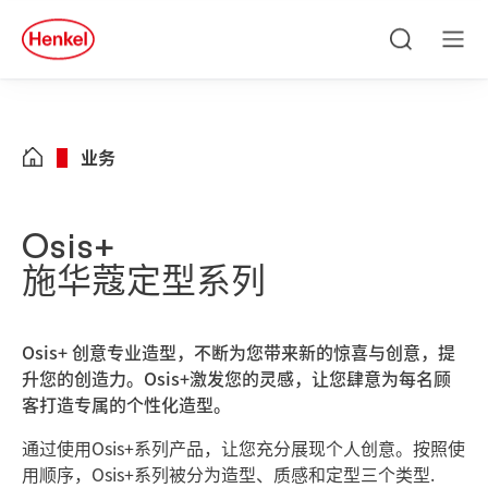
Skip to main content
Skip to footer
quick
search
搜
菜
索
单
业务
Osis+
施华蔻定型系列
Osis+ 创意专业造型，不断为您带来新的惊喜与创意，提
升您的创造力。Osis+激发您的灵感，让您肆意为每名顾
客打造专属的个性化造型。
通过使用Osis+系列产品，让您充分展现个人创意。按照使
用顺序，Osis+系列被分为造型、质感和定型三个类型.