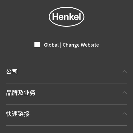
Global | Change Website
公司
关于汉高
品牌及业务
事实与数据
汉高粘合剂技术 Henkel Adhesive Technologies
新闻稿
快速链接
汉高消费品牌 Henkel Consumer Brands
年度报告
职位申请