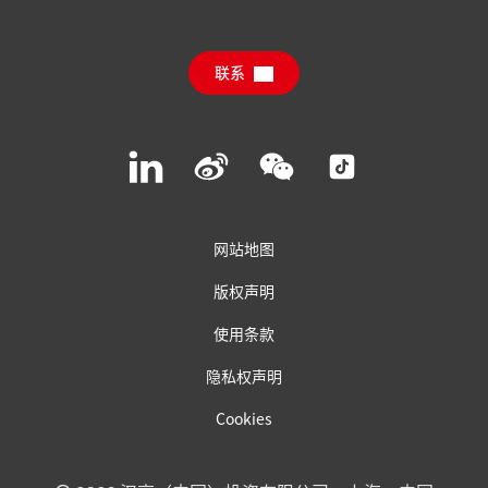
汉高可持续影响力报告（英文）
下载中心
联系
常见问题
联系汉高
Join
Join
Join
Join
us
us
us
us
on
on
on
on
LinkedIn
Weibo
WeChat
Social
Media
网站地图
版权声明
使用条款
隐私权声明
Cookies