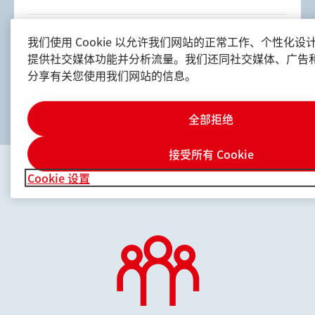
热管理实验室
我们使用 Cookie 以允许我们网站的正常工作、个性化
提供社交媒体功能并分析流量。我们还同社交媒体、广告
分享有关您使用我们网站的信息。
在本实验室，您将领略行业前沿的产品与解决方案，
这些创新成果可帮助客户更好地保护其关键基础设施
和机器，从而延长设备寿命、提高效率并增强可靠
全部拒绝
探索我们如何在印刷电子技术实验室中，通过配方开
性。
发、印刷技术及创新，打造数据驱动的解决方案。我
接受所有 Cookie
们的印刷技术涵盖3D打印、印刷电子技术及导电胶
该实验室专注于仪器分析领的专业技技术能力，助力
（ECAs）。在这里，我们依托于汉高先进的材料科
Cookie 设置
上海创新体验中心概览
汉高提升创新竞争优势。凭借领先的分析技术专知和
学与自动化技术，将全新设计想法转化为3D、2D制
全面的仪器分析能力，实验室为跨行业领域提供支
造的创新成果。
本实验室专注于半导体材料及其应用的开发，致力于
持。我们的核心分析能力包括涵盖表面分析、色谱分
推动半导体技术的创新。实验室重点探索新型半导体
析、质谱分析以及材料表征等领域。
材料与工艺的特性，开发先进的制程技术，并挖掘其
探索我们如何在热管理实验室通过配方开发、测试验
在各类半导体器件中的潜在应用，以解决客户的关键
证和技术创新，打造下一代热管理解决方案。该实验
痛点。通过深入的分析与严谨的实验，实验室力求提
室专注于开发面向未来的导热材料，包括凝胶、导热
供更高效、更可靠的解决方案，以满足现代半导体封
垫片、间隙填充材料和相变材料，广泛应用于汽车、
装在性能与能效方面日益增长的需求。