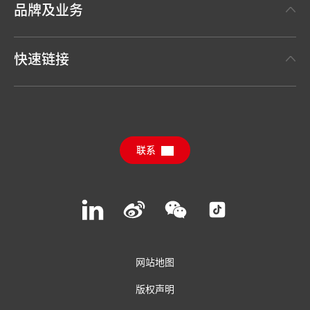
品牌及业务
事实与数据
汉高粘合剂技术 Henkel Adhesive Technologies
新闻稿
快速链接
汉高消费品牌 Henkel Consumer Brands
年度报告
职位申请
汉高可持续影响力报告（英文）
下载中心
联系
常见问题
联系汉高
Join
Join
Join
Join
us
us
us
us
on
on
on
on
LinkedIn
Weibo
WeChat
Social
Media
网站地图
版权声明