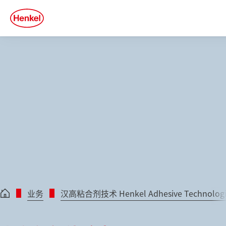
Skip to main content
Skip to footer
quick
search
业务
汉高粘合剂技术 Henkel Adhesive Technologi