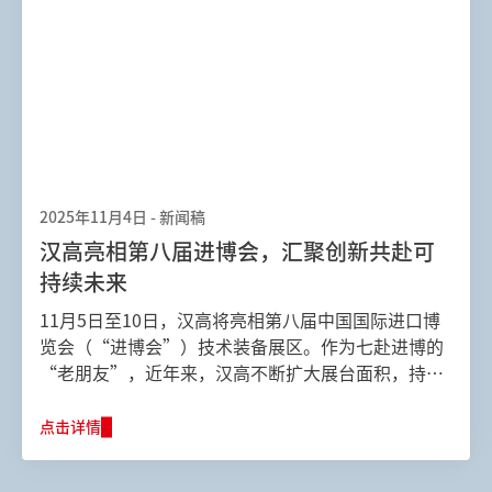
2025年11月4日
-
新闻稿
汉高亮相第八届进博会，汇聚创新共赴可
持续未来
11月5日至10日，汉高将亮相第八届中国国际进口博
览会（“进博会”）技术装备展区。作为七赴进博的
“老朋友”，近年来，汉高不断扩大展台面积，持续
加码进博会。今年，汉高将围绕 “高能此刻，共赴未
来” 的主题，以150平米特色展台，系统呈现旗下多
点击详情
元的业务布局，展示其全球领先的可持续创新产品与
解决方案，彰显了汉高的硬核实力与前瞻视野。