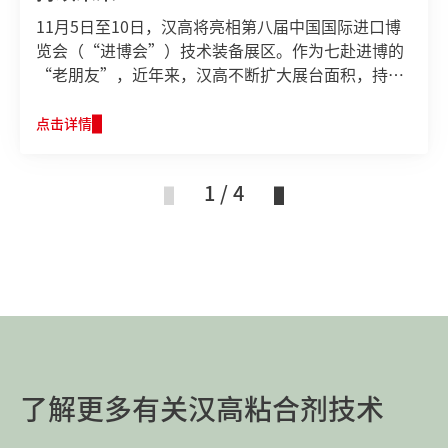
11月5日至10日，汉高将亮相第八届中国国际进口博
览会（“进博会”）技术装备展区。作为七赴进博的
“老朋友”，近年来，汉高不断扩大展台面积，持续
加码进博会。今年，汉高将围绕 “高能此刻，共赴未
来” 的主题，以150平米特色展台，系统呈现旗下多
点击详情
元的业务布局，展示其全球领先的可持续创新产品与
解决方案，彰显了汉高的硬核实力与前瞻视野。
1 / 4
了解更多有关汉高粘合剂技术