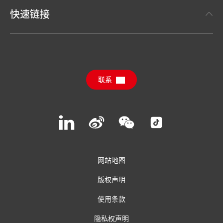
汉高粘合剂技术 Henkel Adhesive Technologies
新闻稿
快速链接
汉高消费品牌 Henkel Consumer Brands
年度报告
职位申请
汉高可持续影响力报告（英文）
下载中心
联系
常见问题
联系汉高
Join
Join
Join
Join
us
us
us
us
on
on
on
on
LinkedIn
Weibo
WeChat
Social
Media
网站地图
版权声明
使用条款
隐私权声明