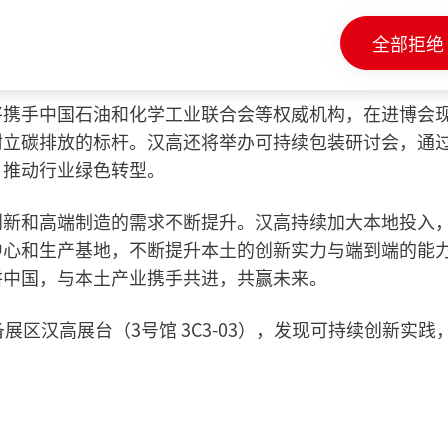
案后，纸杯可直接回收，无需分离涂层与纸材；应用于纸
借低气味、低VOC（挥发性有机物）、低压敏的特性，为消
全部拒绝
将携手中国石油和化学工业联合会等权威机构，在进博会
树立碳排放的标杆。汉高还将举办可持续包装研讨会，通
，推动行业绿色转型。
创新和高端制造的需求不断提升。汉高持续加大本地投入
中心和生产基地，不断提升本土的创新实力与端到端的能
耕中国，与本土产业携手共进，共赢未来。
装备展区汉高展台（3号馆 3C3-03），发现可持续创新实践