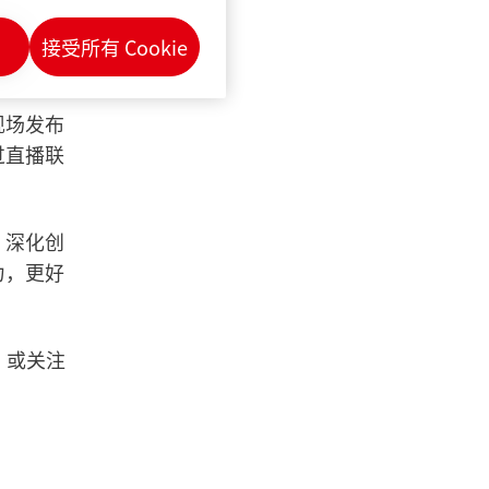
尿裤、卫
费者提供
接受所有 Cookie
现场发布
过直播联
，深化创
力，更好
，或关注