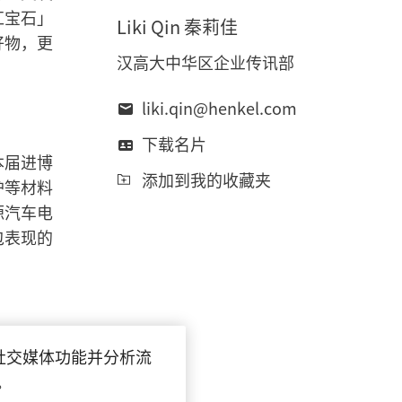
红宝石」
Liki
Qin 秦莉佳
好物，更
汉高大中华区企业传讯部
liki.qin@henkel.com
下载名片
本届进博
添加到我的收藏夹
护等材料
源汽车电
包表现的
供社交媒体功能并分析流
将展示多
。
隔涂层解