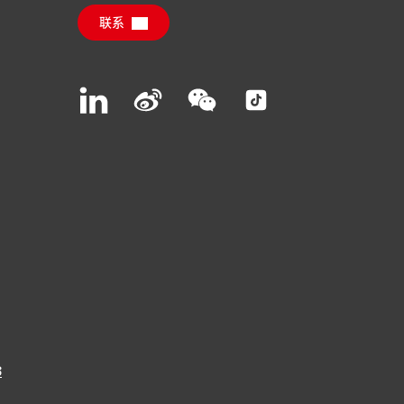
联系
Join
Join
Join
Join
us
us
us
us
on
on
on
on
LinkedIn
Weibo
WeChat
Social
Media
3