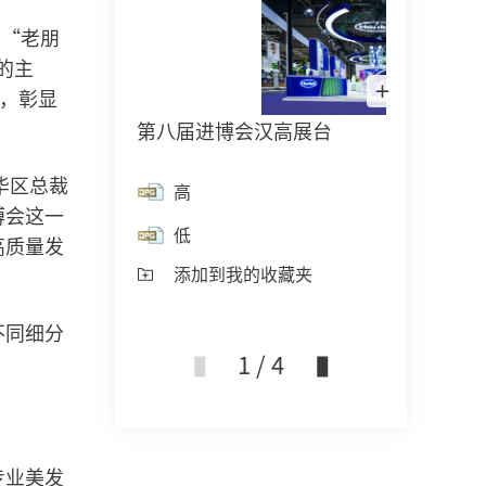
的“老朋
的主
汉高成立150周年
上海创新体验中心（ICS）
汉高2025可持续影响
在
案，彰显
Lightbox
文)
中
第八届进博会汉高展台
第八
打
150年的先锋精神，意味着以清晰的目
在中国的汉高全球创新与客户中心
开
续力
图
标推动时代进步。汉高将变化转为机
们携手客户及合作伙伴，为超过80
片
汉高2025可持续影响力
华区总裁
高
遇，凭借创新、可持续发展以及责任担
行业领域开发解决方案。
(17.1 MB)
博会这一
高
当，共同构建一个更加美好的明天。
低
添加到我的收藏夹
高质量发
低
了解更多
添加到我的收藏夹
点击详情
添
不同细分
1 / 4
专业美发