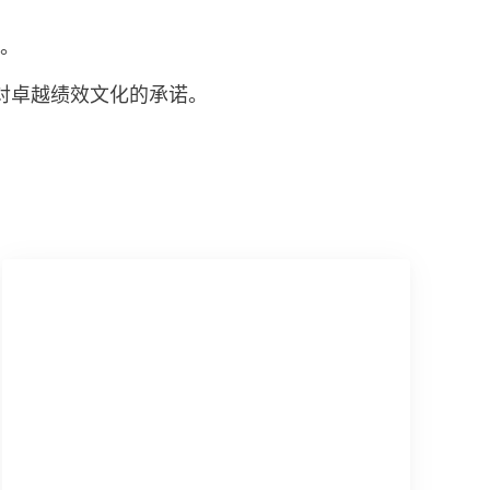
”。
汉高成立150周年
上海创新体验中心（ICS）
汉高2025可持续影响
对卓越绩效文化的承诺。
文)
150年的先锋精神，意味着以清晰的目
在中国的汉高全球创新与客户中心
标推动时代进步。汉高将变化转为机
们携手客户及合作伙伴，为超过80
汉高2025可持续影响力
遇，凭借创新、可持续发展以及责任担
行业领域开发解决方案。
(17.1 MB)
当，共同构建一个更加美好的明天。
添加到我的收藏夹
了解更多
点击详情