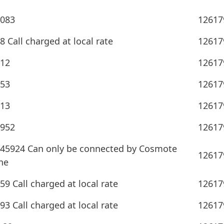
0083
12617
 Call charged at local rate
12617
912
12617
753
12617
013
12617
 952
12617
 45924 Can only be connected by Cosmote
12617
ne
9 Call charged at local rate
12617
3 Call charged at local rate
12617