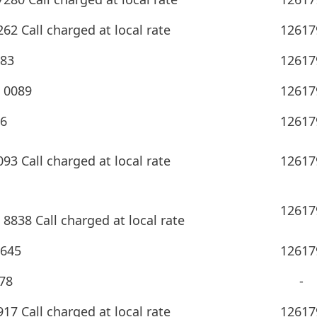
2 Call charged at local rate
12617
683
12617
 0089
12617
26
12617
3 Call charged at local rate
12617
12617
 8838 Call charged at local rate
0645
12617
78
-
7 Call charged at local rate
12617