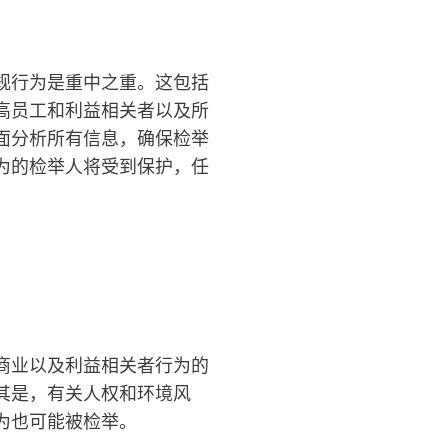
汉高成立150周年
上海创新体验中心（ICS）
汉高2025可持续影响
规行为是重中之重。这包括
文)
高员工和利益相关者以及所
150年的先锋精神，意味着以清晰的目
在中国的汉高全球创新与客户中心
面分析所有信息，确保检举
标推动时代进步。汉高将变化转为机
们携手客户及合作伙伴，为超过80
为的检举人将受到保护，任
汉高2025可持续影响力
遇，凭借创新、可持续发展以及责任担
行业领域开发解决方案。
(17.1 MB)
当，共同构建一个更加美好的明天。
添加到我的收藏夹
了解更多
点击详情
商业以及利益相关者行为的
其是，有关人权和环境风
为也可能被检举。