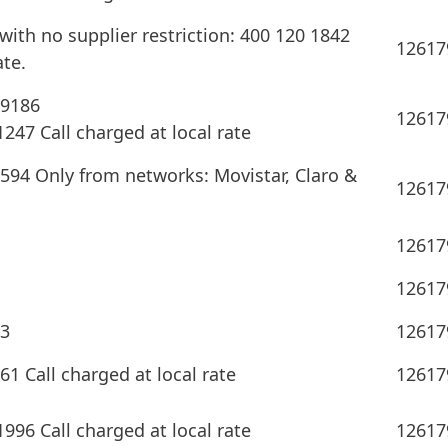
ith no supplier restriction: 400 120 1842
12617
ate.
 9186
12617
247 Call charged at local rate
594 Only from networks: Movistar, Claro &
12617
12617
12617
33
12617
1 Call charged at local rate
12617
1996 Call charged at local rate
12617