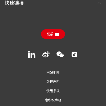
新闻稿
快速链接
汉高消费品牌 Henkel Consumer Brands
年度报告
职位申请
汉高可持续影响力报告（英文）
下载中心
联系
常见问题
联系汉高
Join
Join
Join
Join
us
us
us
us
on
on
on
on
LinkedIn
Weibo
WeChat
Social
Media
网站地图
版权声明
使用条款
隐私权声明