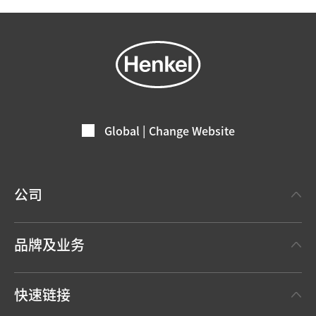
Global | Change Website
公司
关于汉高
品牌及业务
事实与数据
汉高粘合剂技术 Henkel Adhesive Technologies
新闻稿
快速链接
汉高消费品牌 Henkel Consumer Brands