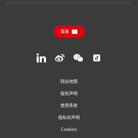
年度报告
职位申请
汉高可持续影响力报告（英文）
下载中心
联系
常见问题
联系汉高
Join
Join
Join
Join
us
us
us
us
on
on
on
on
LinkedIn
Weibo
WeChat
Social
Media
网站地图
版权声明
使用条款
隐私权声明
Cookies