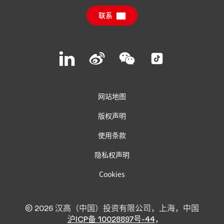
联系
常见问题
联系汉高
Join
Join
Join
Join
us
us
us
us
on
on
on
on
LinkedIn
Weibo
WeChat
Social
Media
网站地图
版权声明
使用条款
隐私权声明
Cookies
© 2026 汉高（中国）投资有限公司，上海，中国
沪ICP备 10028897号-44
，