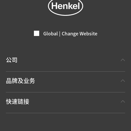
Global | Change Website
公司
关于汉高
品牌及业务
事实与数据
汉高粘合剂技术 Henkel Adhesive Technologies
新闻稿
快速链接
汉高消费品牌 Henkel Consumer Brands
年度报告
职位申请
汉高可持续影响力报告（英文）
下载中心