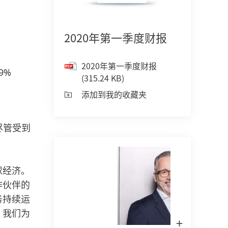
2020年第一季度财报
汉高成立150周年
上海创新体验中心（ICS）
汉高2025可持续影响
文)
150年的先锋精神，意味着以清晰的目
在中国的汉高全球创新与客户中心
2020年第一季度财报
9%
标推动时代进步。汉高将变化转为机
们携手客户及合作伙伴，为超过80
(315.24 KB)
汉高2025可持续影响力
遇，凭借创新、可持续发展以及责任担
行业领域开发解决方案。
添加到我的收藏夹
(17.1 MB)
当，共同构建一个更加美好的明天。
添加到我的收藏夹
了解更多
尽管受到
点击详情
球经济。
作伙伴的
务持续运
，我们为
在
Lightbox