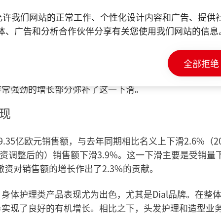
。拉美地区和非洲/中东地区以及亚洲新兴市场（不包括
e 以允许我们网站的正常工作、个性化设计内容和广告、提
在中国和印度的业务造成了不利影响。相比之下，东欧地
体、广告和分析合作伙伴分享有关您使用我们网站的信息
工匠、建筑和专业事业部是这一增长的主要贡献者。
亚太地区成熟市场实现正增长，但北美和西欧地区的销售
全部拒绝
子和工业事业部的销售额出现下滑。在北美地区，包装和
非常强劲的增长部分弥补了这一下滑。
现
.35亿欧元销售额，与去年同期相比名义上下滑2.6%（20
撤资调整后的）销售额下滑3.9%。这一下滑主要是受销量
撤资对销售额的增长作出了2.3%的贡献。
身体护理类产品表现尤为出色，尤其是Dial品牌。在整
务实现了良好的有机增长。相比之下，头发护理和造型业