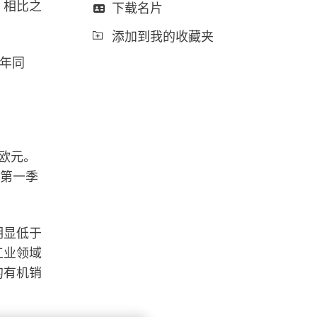
。相比之
下载名片
添加到我的收藏夹
去年同
亿欧元。
，第一季
明显低于
工业领域
的有机销