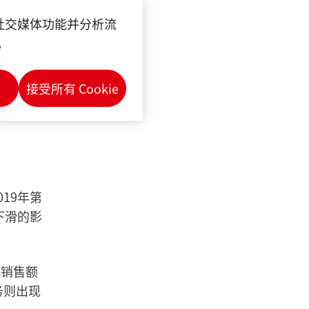
日本）
供社交媒体功能并分析流
区的销售
。
额低于上
接受所有 Cookie
消费品事
19年第
下滑的影
体销售额
务则出现