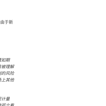
。由于新
。
诸如期
该被理解
列的风险
场上其他
现计量
被孤立看