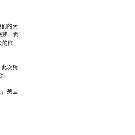
我们的大
表现。家
长的推
。此次销
劲。
长。美国