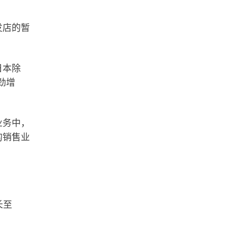
发店的暂
日本除
劲增
业务中，
的销售业
长至