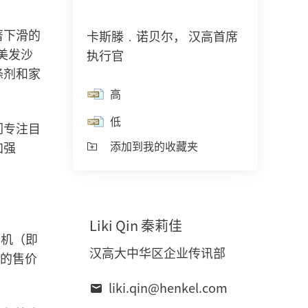
中
打
开
著下滑的
卡斯滕﹒诺贝尔， 汉高首席
图
片
美发沙
执行官
涤剂和家
高
低
们专注目
添加到我的收藏夹
加强
Liki
Qin 秦莉佳
有机（即
汉高大中华区企业传讯部
间的售价
liki.qin@henkel.com