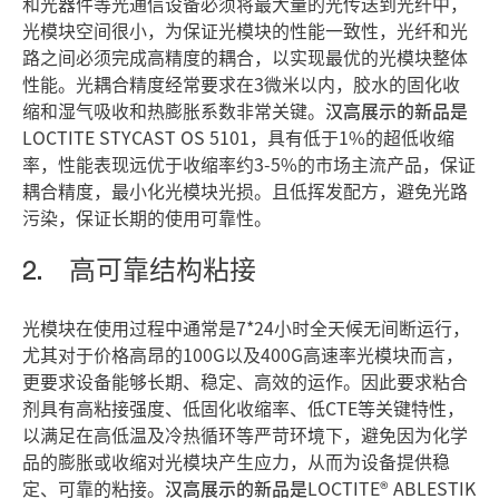
和光器件等光通信设备必须将最大量的光传送到光纤中，
光模块空间很小，为保证光模块的性能一致性，光纤和光
路之间必须完成高精度的耦合，以实现最优的光模块整体
性能。光耦合精度经常要求在3微米以内，胶水的固化收
缩和湿气吸收和热膨胀系数非常关键。
汉高展示的新品是
LOCTITE STYCAST OS 5101，具有低于1%的超低收缩
率，性能表现远优于收缩率约3-5%的市场主流产品，保证
耦合精度，最小化光模块光损。且低挥发配方，避免光路
污染，保证长期的使用可靠性。
2. 高可靠结构粘接
光模块在使用过程中通常是7*24小时全天候无间断运行，
尤其对于价格高昂的100G以及400G高速率光模块而言，
更要求设备能够长期、稳定、高效的运作。因此要求粘合
剂具有高粘接强度、低固化收缩率、低CTE等关键特性，
以满足在高低温及冷热循环等严苛环境下，避免因为化学
品的膨胀或收缩对光模块产生应力，从而为设备提供稳
定、可靠的粘接。
汉高展示的新品是
LOCTITE® ABLESTIK