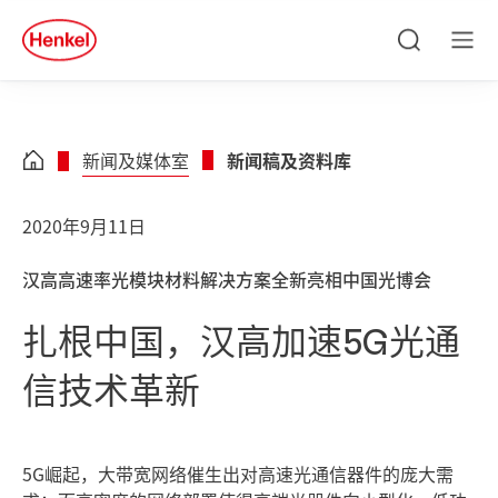
Skip to main content
Skip to footer
quick
search
搜
菜
索
单
新闻及媒体室
新闻稿及资料库
2020年9月11日
汉高高速率光模块材料解决方案全新亮相中国光博会
扎根中国，汉高加速5G光通
信技术革新
5G崛起，大带宽网络催生出对高速光通信器件的庞大需