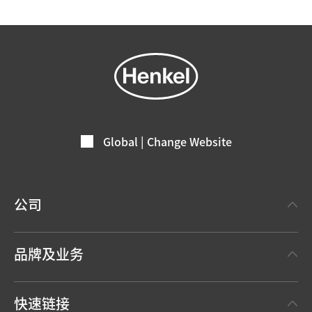
Global | Change Website
公司
关于汉高
品牌及业务
事实与数据
汉高粘合剂技术 Henkel Adhesive Technologies
新闻稿
快速链接