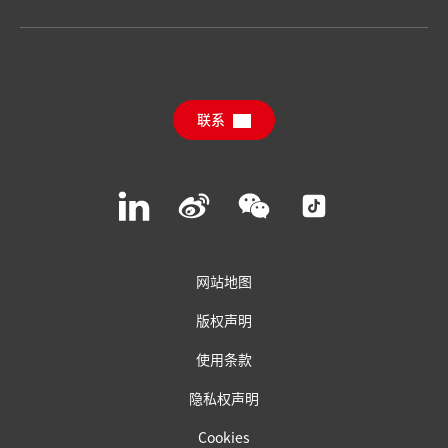
汉高消费品牌 Henkel Consumer Brands
年度报告
职位申请
汉高可持续影响力报告（英文）
下载中心
联系
常见问题
联系汉高
Join
Join
Join
Join
us
us
us
us
on
on
on
on
LinkedIn
Weibo
WeChat
Social
Media
网站地图
版权声明
使用条款
隐私权声明
Cookies