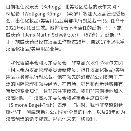
目前担任家乐氏（Kellogg）北美地区总裁的沃尔夫冈•
柯尼希（Wolfgang König）（48岁）将加入汉高管理委员
会，出任化妆品/美容用品业务部执行副总裁一职。任命于
2021年6月1日生效。他将接替不再连任的延斯-马丁•施
威茨勒（Jens-Martin Schwärzler）（57岁）。延斯-马
丁•施威茨勒已经在汉高工作超过28年，自2017年起执掌
汉高化妆品/美容用品业务。
“我代表监事会和股东委员会，非常高兴地任命沃尔夫冈
•柯尼希为汉高管理委员会新成员，担任汉高化妆品/美容
用品业务部执行副总裁。他在领先的消费品公司积累了广
泛的国际管理和领导经验，在市场、销售和创新领域拥有
宝贵的专业知识，且非常注重绩效。我们非常期待他加入
汉高团队，”汉高股东委员会和监事会主席白舒曼
（Simone Bagel-Trah）表示，“同时，我也非常感谢延
斯-马丁•施威茨勒为公司全心全意的付出，以及28年间为
汉高创造的诸多成就。祝愿他未来一切顺利。”