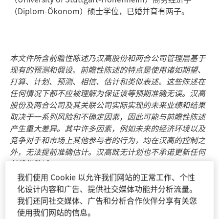
（Diplom-Ökonom）硕士学位，已婚并育有两子。
本文件所含前瞻性陈述乃汉高股份和两合公司管理层基于
现有的预测和假设。前瞻性陈述的特点是使用诸如期望、
打算、计划、预测、相信、估计和类似表述。这些陈述在
任何情况下都不应被理解为保证该等预期准确无误。汉高
股份及两合公司及其关联公司实际实现的未来业绩和结果
取决于一系列风险和不确定因素，因此可能与前瞻性陈述
产生重大差异。其中许多因素，例如未来的经济环境以及
竞争对手和市场上其他参与者的行为，均在汉高的控制之
外，无法提前准确估计。汉高既无计划也不承诺更新任何
前瞻性陈述。
我们使用 Cookie 以允许我们网站的正常工作、个性
本文件包含在适用的财务报告框架中未明确界定的补充性
化设计内容和广告、提供社交媒体功能并分析流量。
财务计量指标，这些指标是或可能是替代性财务表现计量
我们还同社交媒体、广告和分析合作伙伴分享有关您
（非公认会计原则）。这些补充财务计量指标是根据综合
使用我们网站的信息。