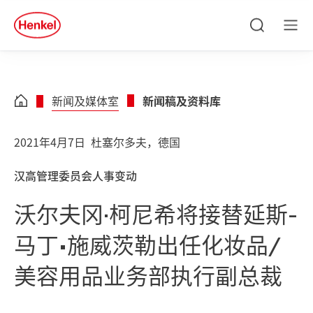
Skip to main content
Skip to footer
quick
search
搜
菜
索
单
新闻及媒体室
新闻稿及资料库
2021年4月7日
杜塞尔多夫，德国
汉高管理委员会人事变动
沃尔夫冈·柯尼希将接替延斯-
马丁•施威茨勒出任化妆品/
美容用品业务部执行副总裁