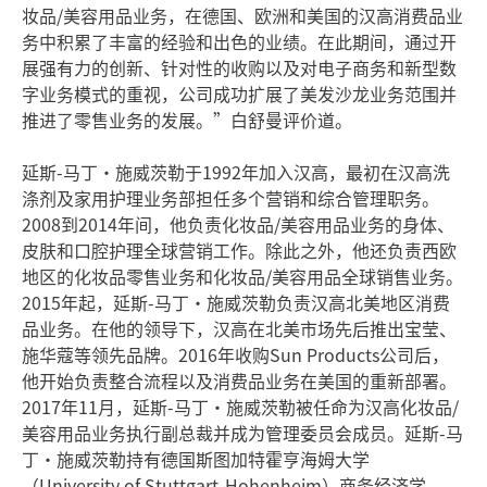
妆品/美容用品业务，在德国、欧洲和美国的汉高消费品业
务中积累了丰富的经验和出色的业绩。在此期间，通过开
展强有力的创新、针对性的收购以及对电子商务和新型数
字业务模式的重视，公司成功扩展了美发沙龙业务范围并
推进了零售业务的发展。”白舒曼评价道。
延斯-马丁•施威茨勒于1992年加入汉高，最初在汉高洗
涤剂及家用护理业务部担任多个营销和综合管理职务。
2008到2014年间，他负责化妆品/美容用品业务的身体、
皮肤和口腔护理全球营销工作。除此之外，他还负责西欧
地区的化妆品零售业务和化妆品/美容用品全球销售业务。
2015年起，延斯-马丁•施威茨勒负责汉高北美地区消费
品业务。在他的领导下，汉高在北美市场先后推出宝莹、
施华蔻等领先品牌。2016年收购Sun Products公司后，
他开始负责整合流程以及消费品业务在美国的重新部署。
2017年11月，延斯-马丁•施威茨勒被任命为汉高化妆品/
美容用品业务执行副总裁并成为管理委员会成员。延斯-马
丁•施威茨勒持有德国斯图加特霍亨海姆大学
（University of Stuttgart-Hohenheim）商务经济学