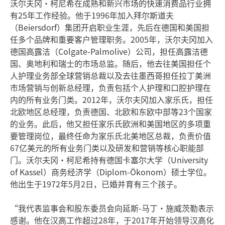
沃尔夫冈•柯尼希在成熟和新兴市场的快速消费品行业拥
有25年工作经验。他于1996年加入拜尔斯道夫
（Beiersdorf）集团开启职业生涯，先后在德国和美国担
任多个品牌和重要客户管理职务。2005年，沃尔夫冈加入
德国高露洁（Colgate-Palmolive）公司，担任高露洁德
国、奥地利和瑞士的市场总监。随后，他去往美国担任个
人护理业务部全球营销总裁以及去往墨西哥担任拉丁美洲
市场营销与创新总经理，负责包括个人护理和口腔护理在
内的所有业务门类。2012年，沃尔夫冈加入家乐氏，担任
北欧地区总经理，负责德国、北欧和东欧中部等23个国家
的业务。此后，他又担任家乐氏欧洲和美国地区的多项重
要管理岗位，最终任命为家乐氏北美地区总裁，负责价值
67亿美元的所有业务门类以及研发和营销等核心职能部
门。沃尔夫冈•柯尼希持有德国卡塞尔大学（University
of Kassel）商务经济学（Diplom-Ökonom）硕士学位。
他出生于1972年5月2日，已婚并育有三个孩子。
“我代表监事会和股东委员会向延斯-马丁•施威茨勒表示
感谢。他在汉高工作超过28年，于2017年开始领导汉高化