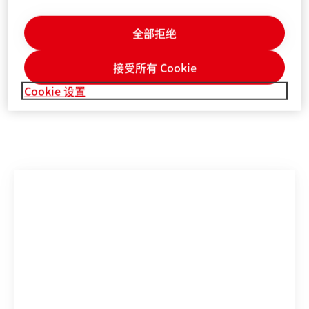
财务报表中适用的财务报告框架提出的，不应被孤立看
待，也不应被视为汉高净资产、财务状况或运营结果的替
全部拒绝
代计量指标。其他公司对于报告或描述类似项目的替代性
财务计量指标，可能使用不同的计算方法。
接受所有 Cookie
本文件仅供参考，并不构成任何对证券的投资建议、出售
Cookie 设置
要约或购买要约。