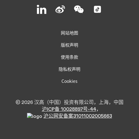
Join
Join
Join
Join
us
us
us
us
on
on
on
on
LinkedIn
Weibo
WeChat
Social
Media
网站地图
版权声明
使用条款
隐私权声明
Cookies
© 2026 汉高（中国）投资有限公司，上海，中国
沪ICP备 10028897号-44
，
沪公网安备案31011002005663