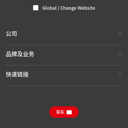
Global | Change Website
公司
关于汉高
品牌及业务
事实与数据
汉高粘合剂技术 Henkel Adhesive Technologies
新闻稿
快速链接
汉高消费品牌 Henkel Consumer Brands
年度报告
职位申请
汉高可持续影响力报告（英文）
下载中心
联系
常见问题
联系汉高