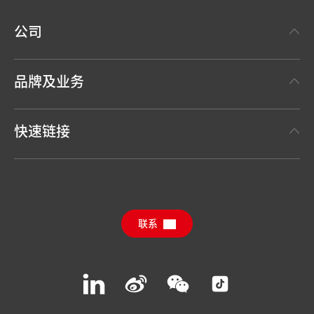
公司
关于汉高
品牌及业务
事实与数据
汉高粘合剂技术 Henkel Adhesive Technologies
新闻稿
快速链接
汉高消费品牌 Henkel Consumer Brands
年度报告
职位申请
汉高可持续影响力报告（英文）
下载中心
联系
常见问题
联系汉高
Join
Join
Join
Join
us
us
us
us
on
on
on
on
LinkedIn
Weibo
WeChat
Social