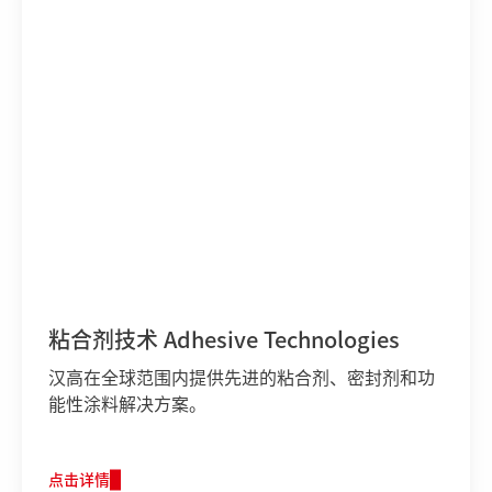
粘合剂技术 Adhesive Technologies
汉高发布家具建材解决方案主题海报：“高”招领
汉高在全球范围内提供先进的粘合剂、密封剂和功
航，家添“绿”意。
能性涂料解决方案。
高
点击详情
低