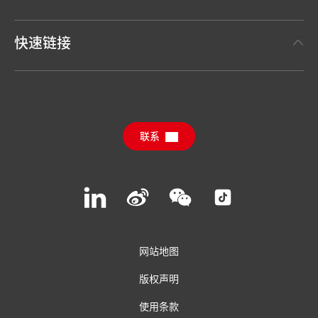
事实与数据
汉高粘合剂技术 Henkel Adhesive Technologies
新闻稿
快速链接
汉高消费品牌 Henkel Consumer Brands
年度报告
职位申请
汉高可持续影响力报告（英文）
下载中心
联系
常见问题
联系汉高
Join
Join
Join
Join
us
us
us
us
on
on
on
on
LinkedIn
Weibo
WeChat
Social
Media
网站地图
版权声明
使用条款