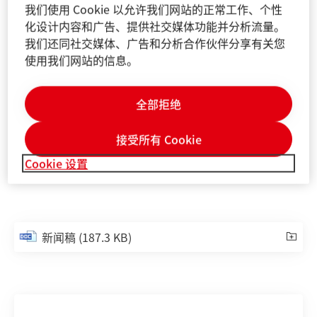
我们使用 Cookie 以允许我们网站的正常工作、个性
本文件在适用的财务报告框架中未明确界定的补充性财务
化设计内容和广告、提供社交媒体功能并分析流量。
计量指标，这些指标是或可能是替代性财务表现计量（非
我们还同社交媒体、广告和分析合作伙伴分享有关您
公认会计原则）。这些补充财务计量指标是根据综合财务
使用我们网站的信息。
报表中适用的财务报告框架提出的，不应被孤立看待，也
不应被视为汉高净资产、财务状况或运营结果的替代计量
指标。其他公司对于报告或描述类似项目的替代性财务计
全部拒绝
量指标，可能使用不同的计算方法。
接受所有 Cookie
本文件仅供参考，并不构成任何对证券的投资建议、出售
Cookie 设置
要约或购买要约。
新闻稿
(187.3 KB)