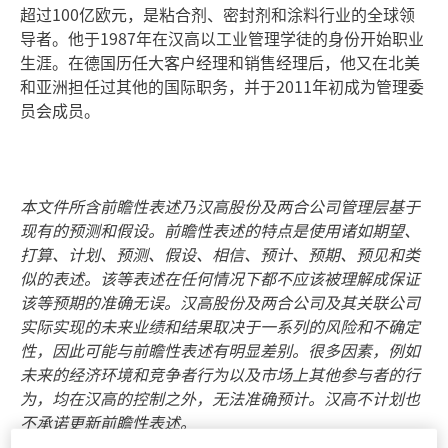
超过100亿欧元，是粘合剂、密封剂和涂料行业的全球领
导者。他于1987年在汉高以工业管理学徒的身份开始职业
生涯。在德国历任大客户经理和销售经理后，他又在北美
和亚洲担任过其他的国际职务，并于2011年初成为管理委
员会成员。
本文件所含前瞻性表述乃汉高股份及两合公司管理层基于
现有的预测和假设。前瞻性表述的特点是使用诸如期望、
打算、计划、预测、假设、相信、预计、预期、预见和类
似的表述。该等表述在任何情况下都不应该被理解成保证
该等预期的准确无误。汉高股份及两合公司及其关联公司
实际实现的未来业绩和结果取决于一系列的风险和不确定
性，因此可能与前瞻性表述有明显差别。很多因素，例如
未来的经济环境和竞争者行为以及市场上其他参与者的行
为，均在汉高的控制之外，无法准确预计。汉高不计划也
不承诺更新前瞻性表述。