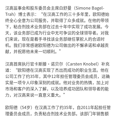
汉高监事会和股东委员会主席白舒曼（Simone Bagel-
Trah）博士表示：“在汉高工作的三十多年里，欧阳德始
终全心全意为公司服务，并取得了众多成就。在他的带领
下，粘合剂技术业务部在过去十年中实现了成功发展。今
天，该业务部已成为行业中无可争议的全球领导者。对我
们来说，现在是着手寻找该业务部继任掌舵人的合适时
机。我们非常感谢欧阳德为公司做出的不懈承诺和卓越贡
献，并祝愿他未来一切顺利。”
汉高首席执行官卡斯滕·诺贝尔（Carsten Knobel）补充
道：“欧阳德在汉高实现了杰出而成功的职业生涯。他在
公司工作了约35年，其中12年担任管理委员会成员，这确
实是一项令人印象深刻的成就。他对业务的热情，加上对
市场和客户的深入了解，以及培养成功团队和领导者的能
力，对汉高来说一直意义重大。”
欧阳德（54岁）在汉高工作了约35年，自2011年起担任管
理委员会成员，负责粘合剂技术业务部。该部门年销售额