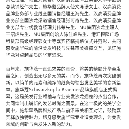
总裁钟经伟先生，施华蔻品牌大使文咏珊女士、汉高消费
品牌业务部专业线全国销售经理王海先生、汉高消费品牌
业务部全国沙龙渠道销售经理张可奇先生、汉高消费品牌
业务部专业线教育经理刘伟荣先生、MU集团沙龙主理人
王绍虎先生、MU集团创始人陈佳峰先生、港汇恒隆广场
租赁部高级经理郭女士等嘉宾莅临揭幕仪式并剪彩，共同
感受施华蔻的前沿美发科技与先锋审美碰撞交互，见证施
华蔻对卓越品质的坚定追求。
百年来，施华蔻一直追求美的真谛，将美的精髓升华至发
丝之间，创造出无尽多元的美。而今，施华蔻再次突破创
新，以简单的元素和纯净的线条勾勒出发艺美学的崭新篇
章。施华蔻Schwarzkopf x Kraemer品牌旗舰店正式揭
幕，这是美发行业领袖与专业美发沙龙翘楚的杰出合作，
共同绘制出崭新的发艺时尚之图景。在这个极简的美学空
间中，施华蔻品牌科技产品与前沿审美相互对话，鼓励嘉
宾释放独特魅力，切身感受施华蔻专业造美理念，为美发
领域的创新与启发注入新的动力。