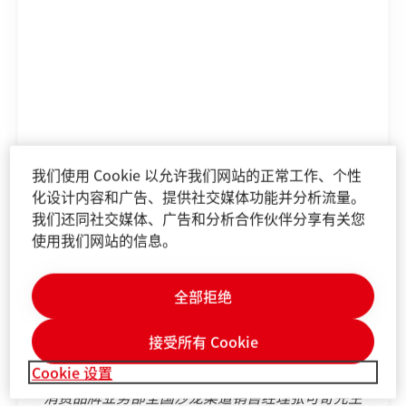
我们使用 Cookie 以允许我们网站的正常工作、个性
化设计内容和广告、提供社交媒体功能并分析流量。
我们还同社交媒体、广告和分析合作伙伴分享有关您
使用我们网站的信息。
嘉宾剪彩
从左至右： 汉高消费品牌业务部专业线教育经理刘
伟荣先生、汉高消费品牌业务部专业线全国销售经
全部拒绝
理王海先生、MU集团创始人陈佳峰先生、施华蔻
品牌大使文咏珊女士、汉高消费品牌业务部大中华
接受所有 Cookie
区副总裁钟经伟先生、MU集团沙龙主理人王绍虎
Cookie 设置
先生、港汇恒隆广场租赁部高级经理郭女士、汉高
消费品牌业务部全国沙龙渠道销售经理张可奇先生