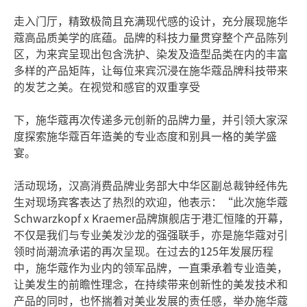
走入门厅，精致极简且充满现代感的设计，充分展现施华
蔻高品质美学的底蕴。品牌的科技力量贯穿整个产品陈列
区，为来宾呈现出包含洗护、染发及造型品类在内的丰富
多样的产品矩阵，让每位来宾沉浸在施华蔻品牌科技带来
的发艺之美。在视觉和感官的双重享受
下，施华蔻再次传递多元创新的品牌力量，并引领大家深
度探索施华蔻百年造美的专业态度和别具一格的美学盛
宴。
活动现场，汉高消费品牌业务部大中华区副总裁钟经伟先
生对现场宾客表达了热烈的欢迎，他表示：“此次施华蔻
Schwarzkopf x Kraemer品牌旗舰店于港汇恒隆的开幕，
不仅是我们与专业美发沙龙的强强联手，亦是施华蔻对引
领时尚潮流承诺的再次呈现。在过去的125年发展历程
中，施华蔻作为业内的领军品牌，一直秉承着专业造美，
让美发生的前瞻性理念，在持续带来创新性的美发技术和
产品的同时，也怀揣着对美业发展的责任感，举办施华蔻