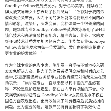
Goodbye Yellow去黄洗发水。对于色彩美学，施华蔻品
牌大使文咏珊女士亦表达了独到见解：“色彩对于我的造
型改变至关重要，因为不同的发色能带给我截然不同的心
情和形象。漂染后，头发变黄、变枯燥是一个很普遍的问
题，施华蔻专业Goodbye Yellow去黄洗发水采用了pH4.5
锁色技术和高浓度酸性紫配方，精准去黄，此外，它的发
纤强韧技术让秀发更加强韧有光泽。施华蔻专业Goodbye
Yellow去黄洗发水为每一位爱潮色、爱自由的朋友提供了
更专业的护发体验。”
作为全球专业的色彩专家，施华蔻一直坚持不懈地投入研
发发色解决方案，致力于为消费者提供高端和时尚的发艺
美学, 汉高消费品牌业务部专业线教育经理刘伟荣先生在现
场表示：“施华蔻专业一直以来都以其丰富的产品线著
称，不论是洗护还是造型，都在业内享有卓越的声誉。今
天揭晓的施华蔻专业 Goodbye Yellow去黄洗发水不仅在
固色方面表现出色，更有效解决了消费者染后发质受损的
问题。更为重要的是，这款产品持有国妆特字功效认证，