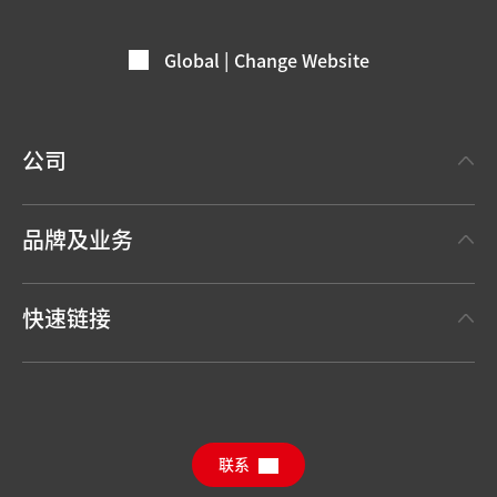
Global | Change Website
公司
关于汉高
品牌及业务
事实与数据
汉高粘合剂技术 Henkel Adhesive Technologies
新闻稿
快速链接
汉高消费品牌 Henkel Consumer Brands
年度报告
职位申请
汉高可持续影响力报告（英文）
下载中心
联系
常见问题