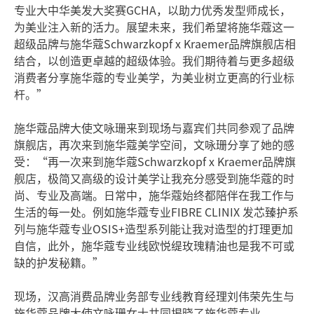
专业大中华美发大奖赛GCHA，以助力优秀发型师成长，
为美业注入新的活力。展望未来，我们希望将施华蔻这一
超级品牌与施华蔻Schwarzkopf x Kraemer品牌旗舰店相
结合，以创造更卓越的超级体验。我们期待着与更多超级
消费者分享施华蔻的专业美学，为美业树立更高的行业标
杆。”
施华蔻品牌大使文咏珊来到现场与嘉宾们共同参观了品牌
旗舰店，再次来到施华蔻美学空间，文咏珊分享了她的感
受：“再一次来到施华蔻Schwarzkopf x Kraemer品牌旗
舰店，极简又高级的设计美学让我充分感受到施华蔻的时
尚、专业及高端。日常中，施华蔻始终都陪伴在我工作与
生活的每一处。例如施华蔻专业FIBRE CLINIX 发芯臻护系
列与施华蔻专业OSIS+造型系列能让我对造型的打理更加
自信，此外，施华蔻专业线欧悦缇玫瑰精油也是我不可或
缺的护发秘籍。”
现场，汉高消费品牌业务部专业线教育经理刘伟荣先生与
施华蔻品牌大使文咏珊女士共同揭晓了施华蔻专业