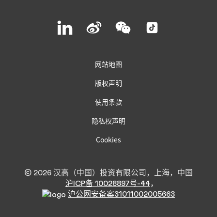
联系汉高
Join
Join
Join
Join
us
us
us
us
on
on
on
on
LinkedIn
Weibo
WeChat
Social
Media
网站地图
版权声明
使用条款
隐私权声明
Cookies
© 2026 汉高（中国）投资有限公司，上海，中国
沪ICP备 10028897号-44
，
沪公网安备案31011002005663