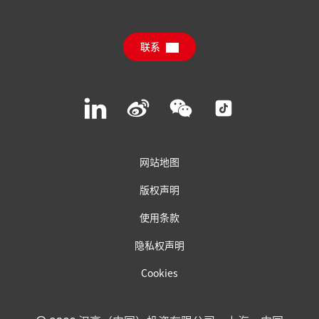
汉高可持续影响力报告（英文）
下载中心
联系
常见问题
联系汉高
Join
Join
Join
Join
us
us
us
us
on
on
on
on
LinkedIn
Weibo
WeChat
Social
Media
网站地图
版权声明
使用条款
隐私权声明
Cookies