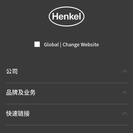
Global | Change Website
公司
关于汉高
品牌及业务
事实与数据
汉高粘合剂技术 Henkel Adhesive Technologies
新闻稿
快速链接
汉高消费品牌 Henkel Consumer Brands
年度报告
职位申请