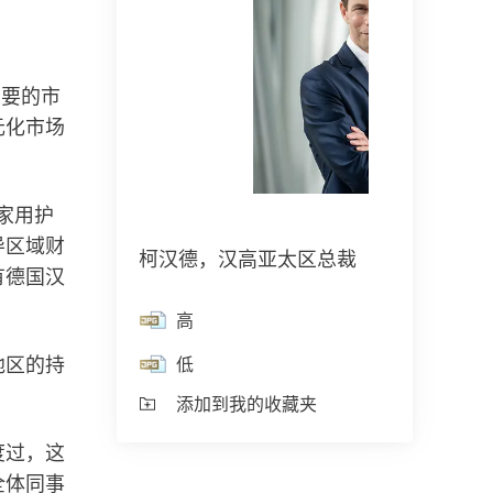
汉高成立150周年
上海创新体验中心（ICS）
汉高2025可持续影响
重要的市
文)
元化市场
150年的先锋精神，意味着以清晰的目
在中国的汉高全球创新与客户中心
标推动时代进步。汉高将变化转为机
们携手客户及合作伙伴，为超过80
汉高2025可持续影响力
遇，凭借创新、可持续发展以及责任担
行业领域开发解决方案。
(17.1 MB)
家用护
当，共同构建一个更加美好的明天。
导区域财
添加到我的收藏夹
柯汉德，汉高亚太区总裁
了解更多
有德国汉
点击详情
高
地区的持
低
添加到我的收藏夹
度过，这
全体同事