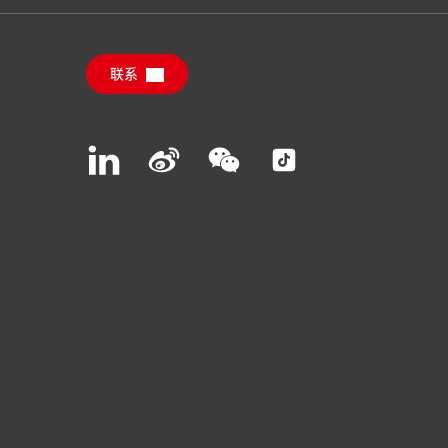
联系
Join
Join
Join
Join
us
us
us
us
on
on
on
on
LinkedIn
Weibo
WeChat
Social
Media